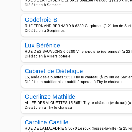
RUE DE LA TENDERIE 11 5651 Somzée (walcourt) (à 20 km de 
Diététicien à Somzee
Godefroid B
RUE FERNAND BERNARD 8 6280 Gerpinnes (à 21 km de Sart 
Diététicien à Gerpinnes
Lux Bérénice
RUE DES SAUVLONS 6 6280 Villers-poterie (gerpinnes) (à 22 k
Diététicien à Villers poterie
Cabinet de Diététique
15, allée des alouettes 5651 Thy le chateau (à 25 km de Sart e
Diététicien nutritionniste nutrithérapeute à Thy le chateau
Guerlinze Mathilde
ALLÉE DES ALOUETTES 15 5651 Thy-le-château (walcourt) (à 2
Diététicien à Thy le chateau
Caroline Castille
RUE DE LA MALADRIE 5 5070 Le roux (fosses-la-ville) (à 25 km