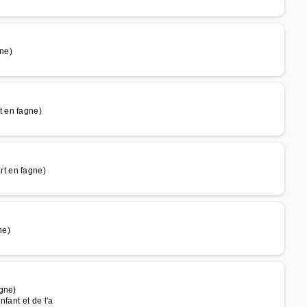
ne)
 en fagne)
t en fagne)
ne)
gne)
nfant et de l'a