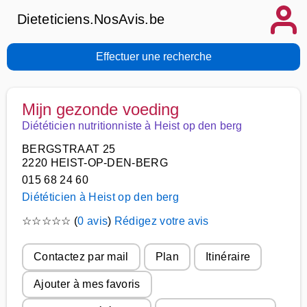
Dieteticiens.NosAvis.be
Effectuer une recherche
Mijn gezonde voeding
Diététicien nutritionniste à Heist op den berg
BERGSTRAAT 25
2220 HEIST-OP-DEN-BERG
015 68 24 60
Diététicien à Heist op den berg
☆
☆
☆
☆
☆
(
0 avis
)
Rédigez votre avis
Contactez par mail
Plan
Itinéraire
Ajouter à mes favoris