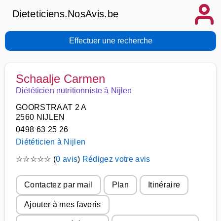
Dieteticiens.NosAvis.be
Effectuer une recherche
Schaalje Carmen
Diététicien nutritionniste à Nijlen
GOORSTRAAT 2 A
2560 NIJLEN
0498 63 25 26
Diététicien à Nijlen
☆
☆
☆
☆
☆
(
0 avis
)
Rédigez votre avis
Contactez par mail
Plan
Itinéraire
Ajouter à mes favoris