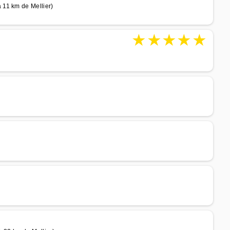
 11 km de Mellier)
★
★
★
★
★