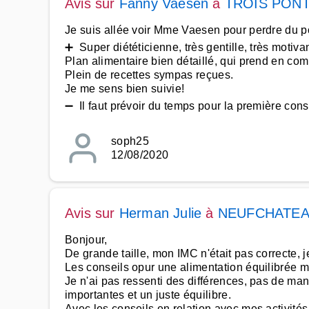
Avis sur
Fanny Vaesen
à
TROIS PON
Je suis allée voir Mme Vaesen pour perdre du p
➕ Super diététicienne, très gentille, très motiv
Plan alimentaire bien détaillé, qui prend en com
Plein de recettes sympas reçues.
Je me sens bien suivie!
➖ Il faut prévoir du temps pour la première consul
soph25
12/08/2020
Avis sur
Herman Julie
à
NEUFCHATE
Bonjour,
De grande taille, mon IMC n'était pas correcte, 
Les conseils opur une alimentation équilibrée m
Je n'ai pas ressenti des différences, pas de man
importantes et un juste équilibre.
Avec les conseils en relation avec mes activités