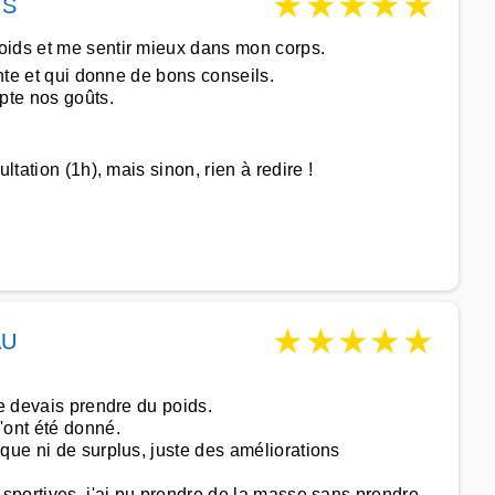
★
★
★
★
★
TS
oids et me sentir mieux dans mon corps.
ante et qui donne de bons conseils.
pte nos goûts.
tation (1h), mais sinon, rien à redire !
★
★
★
★
★
AU
je devais prendre du poids.
'ont été donné.
que ni de surplus, juste des améliorations
 sportives, j'ai pu prendre de la masse sans prendre