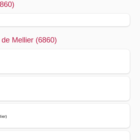
6860)
r
é de Mellier (6860)
ier)