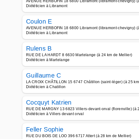
AVENUE HERBOFIN 18 6800 Libramont (libramont-chevigny) (à 
Diététicien à Libramont
Coulon E
AVENUE HERBOFIN 18 6800 Libramont (libramont-chevigny) (à 
Diététicien à Libramont
Rulens B
RUE DE LA HARDT 8 6630 Martelange (à 24 km de Mellier)
Diététicien à Martelange
Guillaume C
LA CROIX CHÂTILLON 15 6747 Châtillon (saint-léger) (à 25 km 
Diététicien à Chatillon
Cocquyt Katrien
RUE DE MARGNY 13 6823 Villers-devant-orval (florenville) (à 2
Diététicien à Villers devant orval
Feller Sophie
RUE DU BOIS DE LOO 396 6717 Attert (à 28 km de Mellier)