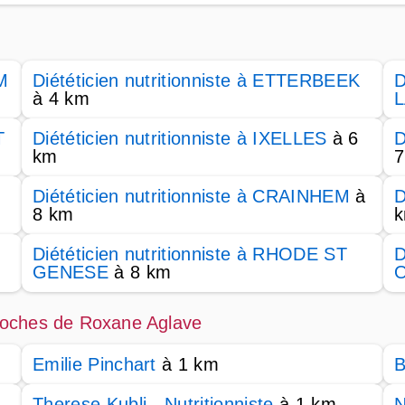
M
Diététicien nutritionniste à ETTERBEEK
D
à 4 km
T
Diététicien nutritionniste à IXELLES
à 6
D
km
7
Diététicien nutritionniste à CRAINHEM
à
D
8 km
Diététicien nutritionniste à RHODE ST
D
GENESE
à 8 km
 proches de Roxane Aglave
Emilie Pinchart
à 1 km
B
Therese Kubli - Nutritionniste
à 1 km
N