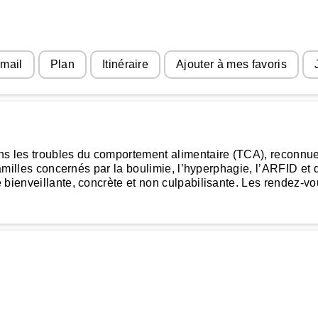
 mail
Plan
Itinéraire
Ajouter à mes favoris
ans les troubles du comportement alimentaire (TCA), reconn
familles concernés par la boulimie, l’hyperphagie, l’ARFID et d
ienveillante, concrète et non culpabilisante. Les rendez-vous 