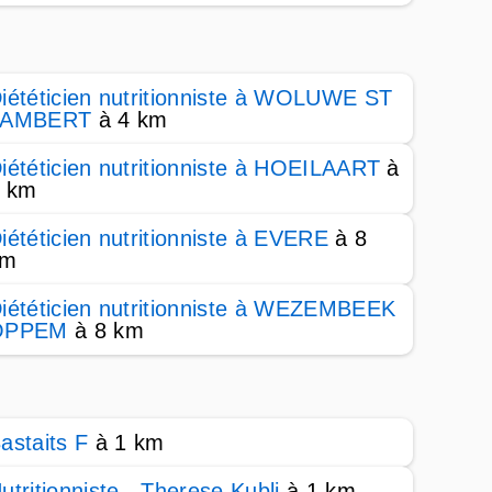
iététicien nutritionniste à WOLUWE ST
LAMBERT
à 4 km
iététicien nutritionniste à HOEILAART
à
 km
iététicien nutritionniste à EVERE
à 8
km
iététicien nutritionniste à WEZEMBEEK
OPPEM
à 8 km
astaits F
à 1 km
utritionniste - Therese Kubli
à 1 km